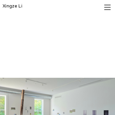
Xingze Li