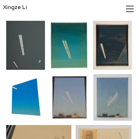
Xingze Li