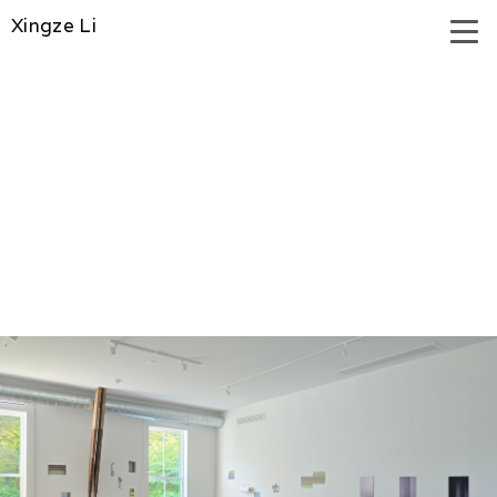
Xingze Li