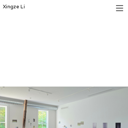
Xingze Li